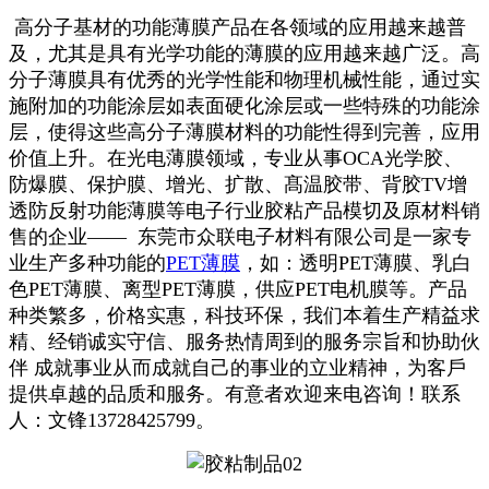
高分子基材的功能薄膜产品在各领域的应用越来越普
及，尤其是具有光学功能的薄膜的应用越来越广泛。高
分子薄膜具有优秀的光学性能和物理机械性能，通过实
施附加的功能涂层如表面硬化涂层或一些特殊的功能涂
层，使得这些高分子薄膜材料的功能性得到完善，应用
价值上升。在光电薄膜领域，专业从事OCA光学胶、
防爆膜、保护膜、增光、扩散、髙温胶带、背胶TV增
透防反射功能薄膜等电子行业胶粘产品模切及原材料销
售的企业—— 东莞市众联电子材料有限公司是一家专
业生产多种功能的
PET薄膜
，如：透明PET薄膜、乳白
色PET薄膜、离型PET薄膜，供应PET电机膜等。产品
种类繁多，价格实惠，科技环保，我们本着生产精益求
精、经销诚实守信、服务热情周到的服务宗旨和协助伙
伴 成就事业从而成就自己的事业的立业精神，为客戶
提供卓越的品质和服务。有意者欢迎来电咨询！联系
人：文锋13728425799。