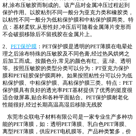
材,涂布压敏胶而制成的。该产品对金属冲压过程起到
保护作用。以胶粘剂不同一般分为亚克力类和橡胶类，
以粘性不同一般分为低粘保护膜和中粘保护膜两类。特
点：基材柔软,从形性好,冲压后可随着金属薄片变形而
不会破损移除后不留残胶在金属片上。
2、
PET保护膜
：PET保护膜是透明的PET薄膜在电晕处
理之后涂布特殊的压敏胶及不同色膏,经过热风烘烤之
后加工而成。按颜色分,常见的颜色有红、蓝.绿、透明
等。按照压敏胶的类型分类可以分为：PT亚克力保护
膜和PET硅胶保护膜两种。如果按照粘性分可以分为低
粘保护膜、中粘保护膜、高粘保护膜三类。特点：PET
保护膜具有良好的透光率PET基材提供了优秀的挺度很
适合做屏幕,贴合和各种平面贴合。PET保护膜耐老化
性能很好,经过长期高温高湿后移除无残胶
东莞市众联电子材料有限公司是一家专业生产多种功
能的PET薄膜，如：透明PET薄膜、乳白色PET薄膜、
离型PET薄膜，供应PET电机膜等。产品种类繁多，价