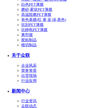
白色PET薄膜
磨砂,雾状PET薄膜
高温阻燃PET薄膜
有色基膜(红,黄,蓝,绿,茶色)
抗刮PET薄膜
抗静电PET薄膜
离型膜
胶粘制品
模切制品
关于众联
企业风采
荣誉资质
出货现场
行业应用
新闻中心
行业资讯
众联动态