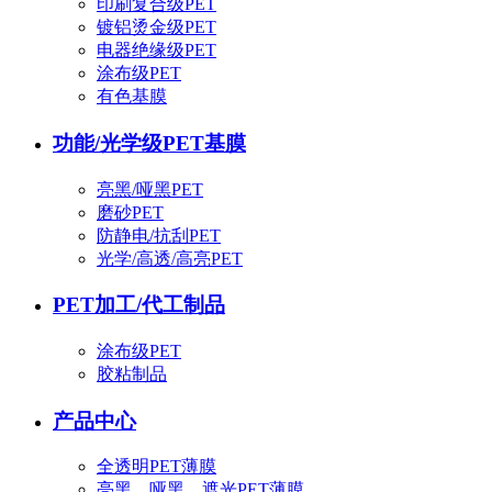
印刷复合级PET
镀铝烫金级PET
电器绝缘级PET
涂布级PET
有色基膜
功能/光学级PET基膜
亮黑/哑黑PET
磨砂PET
防静电/抗刮PET
光学/高透/高亮PET
PET加工/代工制品
涂布级PET
胶粘制品
产品中心
全透明PET薄膜
亮黑、哑黑、遮光PET薄膜