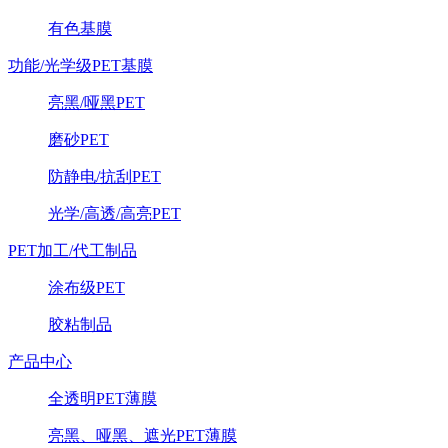
有色基膜
功能/光学级PET基膜
亮黑/哑黑PET
磨砂PET
防静电/抗刮PET
光学/高透/高亮PET
PET加工/代工制品
涂布级PET
胶粘制品
产品中心
全透明PET薄膜
亮黑、哑黑、遮光PET薄膜