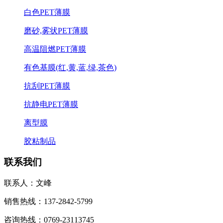
白色PET薄膜
磨砂,雾状PET薄膜
高温阻燃PET薄膜
有色基膜(红,黄,蓝,绿,茶色)
抗刮PET薄膜
抗静电PET薄膜
离型膜
胶粘制品
联系我们
联系人：文峰
销售热线：137-2842-5799
咨询热线：0769-23113745