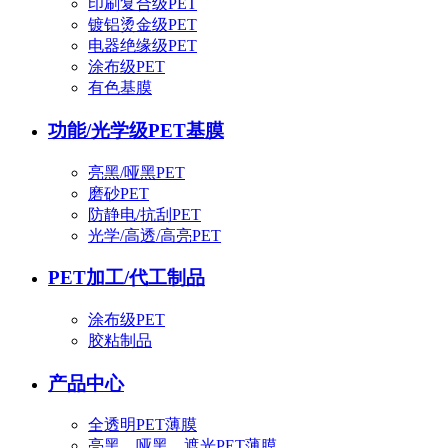
印刷复合级PET
镀铝烫金级PET
电器绝缘级PET
涂布级PET
有色基膜
功能/光学级PET基膜
亮黑/哑黑PET
磨砂PET
防静电/抗刮PET
光学/高透/高亮PET
PET加工/代工制品
涂布级PET
胶粘制品
产品中心
全透明PET薄膜
亮黑、哑黑、遮光PET薄膜