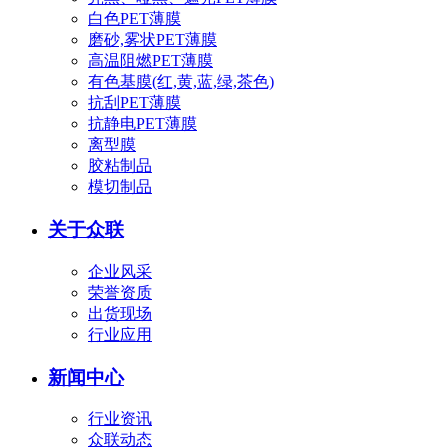
白色PET薄膜
磨砂,雾状PET薄膜
高温阻燃PET薄膜
有色基膜(红,黄,蓝,绿,茶色)
抗刮PET薄膜
抗静电PET薄膜
离型膜
胶粘制品
模切制品
关于众联
企业风采
荣誉资质
出货现场
行业应用
新闻中心
行业资讯
众联动态