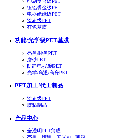
印刷复合级PET
镀铝烫金级PET
电器绝缘级PET
涂布级PET
有色基膜
功能/光学级PET基膜
亮黑/哑黑PET
磨砂PET
防静电/抗刮PET
光学/高透/高亮PET
PET加工/代工制品
涂布级PET
胶粘制品
产品中心
全透明PET薄膜
亮黑、哑黑、遮光PET薄膜