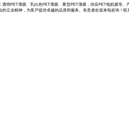
如：透明PET薄膜、乳白色PET薄膜、离型PET薄膜，供应PET电机膜
立业精神，为客戶提供卓越的品质和服务。有意者欢迎来电咨询！联系人：文