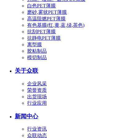
白色PET薄膜
磨砂,雾状PET薄膜
高温阻燃PET薄膜
有色基膜(红,黄,蓝,绿,茶色)
抗刮PET薄膜
抗静电PET薄膜
离型膜
胶粘制品
模切制品
关于众联
企业风采
荣誉资质
出货现场
行业应用
新闻中心
行业资讯
众联动态