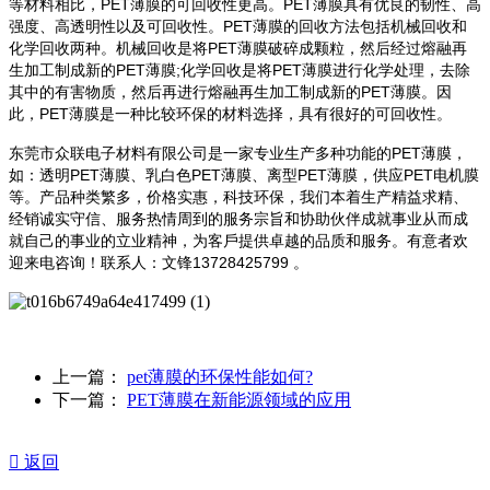
等材料相比，PET薄膜的可回收性更高。PET薄膜具有优良的韧性、高
强度、高透明性以及可回收性。PET薄膜的回收方法包括机械回收和
化学回收两种。机械回收是将PET薄膜破碎成颗粒，然后经过熔融再
生加工制成新的PET薄膜;化学回收是将PET薄膜进行化学处理，去除
其中的有害物质，然后再进行熔融再生加工制成新的PET薄膜。因
此，PET薄膜是一种比较环保的材料选择，具有很好的可回收性。
东莞市众联电子材料有限公司是一家专业生产多种功能的
PET薄膜，
如：透明PET薄膜、乳白色PET薄膜、离型PET薄膜，供应PET电机膜
等。产品种类繁多，价格实惠，科技环保，我们本着生产精益求精、
经销诚实守信、服务热情周到的服务宗旨和协助伙伴成就事业从而成
就自己的事业的立业精神，为客戶提供卓越的品质和服务。有意者欢
迎来电咨询！联系人：文锋13728425799 。
上一篇：
pet薄膜的环保性能如何?
下一篇：
PET薄膜在新能源领域的应用

返回