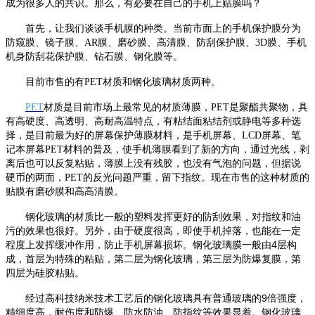
成为很多人的共识。那么，有必要在自己的手机上贴膜吗？
首先，让我们谈谈手机膜的种类。当前市面上的手机保护膜分为
防窥膜、镜子膜、
防刮保护膜、
AR膜、磨砂膜、高清膜、
3D膜、手机
钻石膜、钢化膜等。
机身防刮花保护膜、
目前市售的有
PET材质和钢化玻璃材质两种。
聚酯共聚物，具
PET
材质是目前市场上最常见的材质薄膜，PET是
有高硬度、高透明、高耐高温特点，有粘结面粘结剂或静电等多种选
择，是目前最
为
好的屏幕保护薄膜材料，是手机屏幕、
LCD屏幕、笔
新的方向，通过光线，剥
记本屏幕PET材料的普及，使手机薄膜看到了
离后也可以反复粘贴，薄膜上没有残胶，也没有气泡的问题，但据说
硬币的两面，
PET的反光问题严重，留下指纹。现在市售的这种材质的
贴膜有磨砂膜和高高清膜。
钢化玻璃的材质比一般的塑料发挥更好的防刮效果，对指纹和油
污的效果也很好。另外，由于硬度很高，即使手机掉落，也能在一定
程度上发挥缓冲作用，防止手机屏幕损坏。钢化玻璃膜一般由4层构
成，
首
层为特殊的粘贴，第二层为钢化玻璃，第三层为防爆复膜，第
四层为硅胶粘贴。
经过高科技纳米技术工艺后的钢化玻璃具有普通玻璃的9倍强度，
精细度高，耐伤度和防爆、防水防油、防指纹等效果显着。钢化玻璃