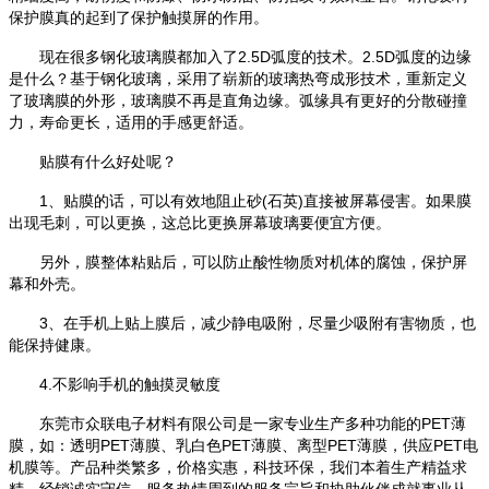
保护膜真的起到了保护触摸屏的作用。
现在很多钢化玻璃膜都加入了
2.5D弧度的技术。2.5D弧度的边缘
是什么？基于钢化玻璃，采用了
崭
新的玻璃热弯成形技术，重新定义
了玻璃膜的外形，玻璃膜不再是直角边缘。弧缘具有更好的分散碰撞
力，寿命更长，适用的手感更舒适。
贴膜有什么好处呢？
1、贴膜的话，可以有效地阻止砂(石英)直接被屏幕侵害。如果膜
出现毛刺，可以更换，这总比更换屏幕玻璃要便宜方便。
另外，膜整体粘贴后，可以防止酸性物质对机体的腐蚀，保护屏
幕和外壳。
3、在手机上贴上膜后，减少静电吸附，尽量少吸附有害物质，也
能保持健康。
4.不影响手机的触摸灵敏度
东莞市众联电子材料有限公司是一家专业生产多种功能的
PET薄
膜，如：透明PET薄膜、乳白色PET薄膜、离型PET薄膜，供应PET电
机膜等。产品种类繁多，价格实惠，科技环保，我们本着生产精益求
精、经销诚实守信、服务热情周到的服务宗旨和协助伙伴成就事业从