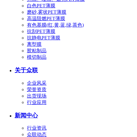
白色PET薄膜
磨砂,雾状PET薄膜
高温阻燃PET薄膜
有色基膜(红,黄,蓝,绿,茶色)
抗刮PET薄膜
抗静电PET薄膜
离型膜
胶粘制品
模切制品
关于众联
企业风采
荣誉资质
出货现场
行业应用
新闻中心
行业资讯
众联动态