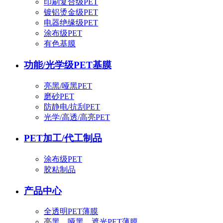
印刷复合级PET
镀铝烫金级PET
电器绝缘级PET
涂布级PET
有色基膜
功能/光学级PET基膜
亮黑/哑黑PET
磨砂PET
防静电/抗刮PET
光学/高透/高亮PET
PET加工/代工制品
涂布级PET
胶粘制品
产品中心
全透明PET薄膜
亮黑、哑黑、遮光PET薄膜