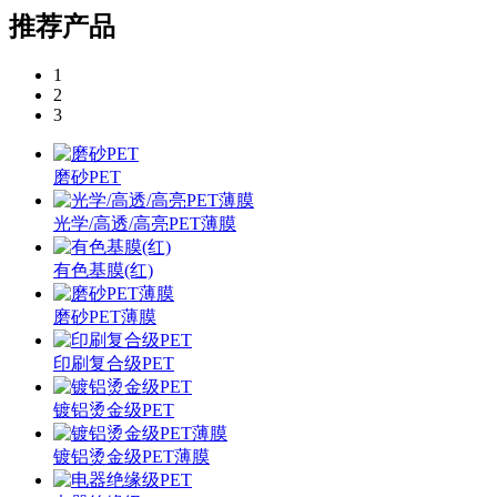
推荐产品
1
2
3
磨砂PET
光学/高透/高亮PET薄膜
有色基膜(红)
磨砂PET薄膜
印刷复合级PET
镀铝烫金级PET
镀铝烫金级PET薄膜