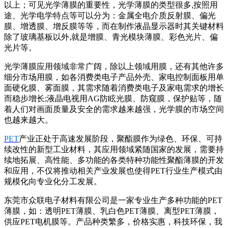
以上；可见光学薄膜的重要性，光学薄膜的类型很多,按照用
途、光学电学特点等可以分为：金属全电介质反射膜、偏光
膜、增透膜、增反膜等等，而在制作液晶显示器时其关键材料
除了玻璃基板以外,就是增膜、青光模块薄膜、彩色光片、偏
光片等。
光学薄膜应用领域非常广阔，除以上领域用膜，还有其他许多
细分市场用膜，如各消费类电子产品外壳、家电控制面板用单
面硬化膜、雾面膜，其需求随着消费类电子及家电需求的增长
而稳步增长;液晶电视用AG防眩光膜、防窥膜，保护贴等，随
着人们对画面质量及安全的需求越来越强，光学膜的市场空间
也越来越大。
PET
产业正处于高速发展阶段，聚酯膜作为绿色、环保、可持
续改性的新型工业材料，其应用领域紧随国家的发展，需要持
续地拓展、高性能、多功能的各类特种功能性聚酯薄膜的开发
和应用，不仅将推动相关产业发展也使得PET行业生产模式由
规模化向专业化分工发展。
东莞市众联电子材料有限公司是一家专业生产多种功能的PET
薄膜，如：透明PET薄膜、乳白色PET薄膜、离型PET薄膜，
供应PET电机膜等。产品种类繁多，价格实惠，科技环保，我