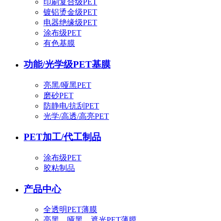
印刷复合级PET
镀铝烫金级PET
电器绝缘级PET
涂布级PET
有色基膜
功能/光学级PET基膜
亮黑/哑黑PET
磨砂PET
防静电/抗刮PET
光学/高透/高亮PET
PET加工/代工制品
涂布级PET
胶粘制品
产品中心
全透明PET薄膜
亮黑、哑黑、遮光PET薄膜