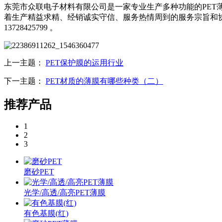
东莞市众联电子材料有限公司是一家专业生产多种功能的PET薄
着生产精益求精、经销诚实守信、服务热情周到的服务宗旨和
13728425799 。
上一主题：
PET保护膜的运用行业
下一主题：
PET材质的薄膜有哪些种类（二）
推荐产品
1
2
3
磨砂PET
光学/高透/高亮PET薄膜
有色基膜(红)