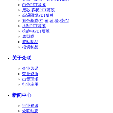
白色PET薄膜
磨砂,雾状PET薄膜
高温阻燃PET薄膜
有色基膜(红,黄,蓝,绿,茶色)
抗刮PET薄膜
抗静电PET薄膜
离型膜
胶粘制品
模切制品
关于众联
企业风采
荣誉资质
出货现场
行业应用
新闻中心
行业资讯
众联动态