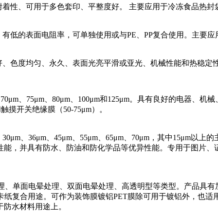
的附着性、可用于多色套印、平整度好。 主要应用于冷冻食品热
能，有低的表面电阻率，可单独使用或与PE、PP复合使用。主要
盖度好、色度均匀、永久、表面光亮平滑或亚光、机械性能和热稳
μm、70μm、75μm、80μm、100μm和125μm。具有良好
摸开关绝缘膜（50-75μm）。
8μm、30μm、36μm、45μm、55μm、65μm、70μm，其中
性能，并具有防水、防油和防化学品等优异性能。专用于图片、
面处理、单面电晕处理、双面电晕处理、高透明型等类型。产品具
或卡纸复合用途。可作为装饰膜镀铝PET膜除可用于镀铝外，也
于防水材料用途上。