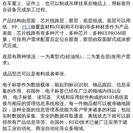
在车窗上、证件上，也可以制成吊牌挂系在物品上，用标签符
合设备完成加工过程。
产品结构由层面，芯片线路层，胶层，底层组成。面层可以用
纸、PP、
PET
做覆盖材料(印刷和不印刷)等多种材质作为产品
表面，芯片线路有有多种尺寸，多种芯片，多种EEPROM容
量，可按用户需求配置后定位在胶面，胶层由双面胶式或涂胶
式完成。
底层有两种情况：一为离型式(硅油纸)；二为复合层(按用户需
求)。
成品型态可以是卷料或者单张。
电子标签作为数据载体，能起到标识识别、物品跟踪、信息采
集的作用。在国外，电子标签已经在广泛的领域内得以应
用。 电子标签、读写器、天线和应用软件构成的RFID系统直
接与相应的管理信息系统相连。每一件物品都可以被准确地跟
踪，这种全面的信息管理系统能为客户带来诸多的利益，包括
实时数据的采集、安全的数据存取通道、离线状态下就可以获
得所有产品信息等等。在国外，RFID技术已被广泛应用于诸
如工业自动化、商业自动化等众多领域。