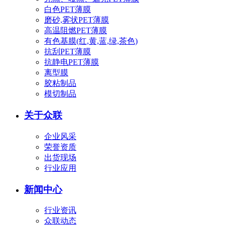
白色PET薄膜
磨砂,雾状PET薄膜
高温阻燃PET薄膜
有色基膜(红,黄,蓝,绿,茶色)
抗刮PET薄膜
抗静电PET薄膜
离型膜
胶粘制品
模切制品
关于众联
企业风采
荣誉资质
出货现场
行业应用
新闻中心
行业资讯
众联动态