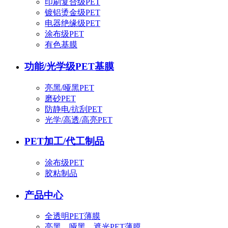
印刷复合级PET
镀铝烫金级PET
电器绝缘级PET
涂布级PET
有色基膜
功能/光学级PET基膜
亮黑/哑黑PET
磨砂PET
防静电/抗刮PET
光学/高透/高亮PET
PET加工/代工制品
涂布级PET
胶粘制品
产品中心
全透明PET薄膜
亮黑、哑黑、遮光PET薄膜