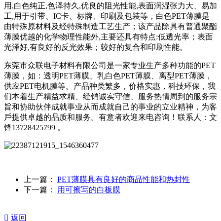
用,白色纯正,色泽持久,优良的阻光性能,表面润湿张力大、易加
工,用于引带、IC卡、标牌、印刷及包装等，白色PET薄膜是
由特殊原材料及经特殊制造工艺生产；该产品除具有普通聚酯
薄膜优越的化学物理性能外,主要还具有特点:低透光率；表面
光泽好,有良好的反光效果；较好的复合和印刷性能。
东莞市众联电子材料有限公司是一家专业生产多种功能的PET
薄膜，如：透明PET薄膜、乳白色PET薄膜、离型PET薄膜，
供应PET电机膜等。产品种类繁多，价格实惠，科技环保，我
们本着生产精益求精、经销诚实守信、服务热情周到的服务宗
旨和协助伙伴成就事业从而成就自己的事业的立业精神，为客
戶提供卓越的品质和服务。有意者欢迎来电咨询！联系人：文
锋13728425799 。
上一篇：
PET薄膜具有良好的商品性能和热封性
下一篇：
用可擦写的白板膜

返回