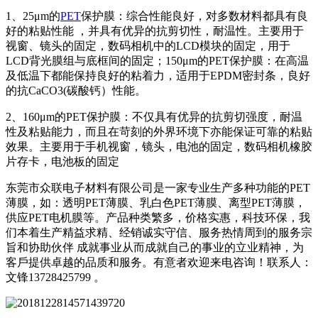
1、25μm的
PET
保护膜：综合性能良好，对多数材料都具有良
好的粘贴性能 ，并具有优异的抗剪切性，耐温性。主要用于
视窗、镜头的固定，数码相机中的LCD模块的固定，用于
LCD背光膜组与底框间的固定；150μm的PET保护膜：在高温
及低温下都能保持良好的粘着力，适用于EPDM密封条，良好
的抗CaCO3(碳酸钙）性能。
2、160μm的PET保护膜：不仅具有优异的抗剪切强度，耐温
性及粘贴能力，而且在苛刻的外界环境下亦能保证可靠的粘贴
效果。主要用于手机视窗，镜头，电池的固定，数码相机橡胶
片存卡，电池板的固定
东莞市众联电子材料有限公司是一家专业生产多种功能的PET
薄膜，如：透明PET薄膜、乳白色PET薄膜、离型PET薄膜，
供应PET电机膜等。产品种类繁多，价格实惠，科技环保，我
们本着生产精益求精、经销诚实守信、服务热情周到的服务宗
旨和协助伙伴 成就事业从而成就自己的事业的立业精神，为
客戶提供卓越的品质和服务。有意者欢迎来电咨询！联系人：
文锋13728425799 。