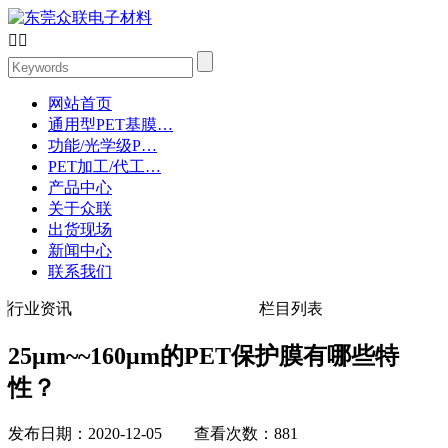


网站首页
通用型PET基膜…
功能/光学级P…
PET加工/代工…
产品中心
关于众联
出货现场
新闻中心
联系我们
行业资讯
栏目列表
25μm~~160μm的PET保护膜有哪些特
性？
发布日期：2020-12-05 查看次数：881