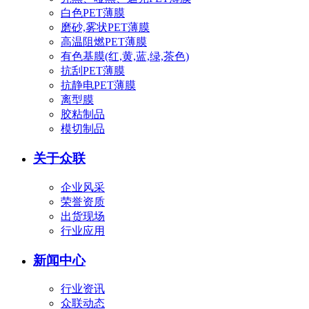
白色PET薄膜
磨砂,雾状PET薄膜
高温阻燃PET薄膜
有色基膜(红,黄,蓝,绿,茶色)
抗刮PET薄膜
抗静电PET薄膜
离型膜
胶粘制品
模切制品
关于众联
企业风采
荣誉资质
出货现场
行业应用
新闻中心
行业资讯
众联动态