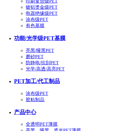
印刷复合级PET
镀铝烫金级PET
电器绝缘级PET
涂布级PET
有色基膜
功能/光学级PET基膜
亮黑/哑黑PET
磨砂PET
防静电/抗刮PET
光学/高透/高亮PET
PET加工/代工制品
涂布级PET
胶粘制品
产品中心
全透明PET薄膜
亮黑、哑黑、遮光PET薄膜