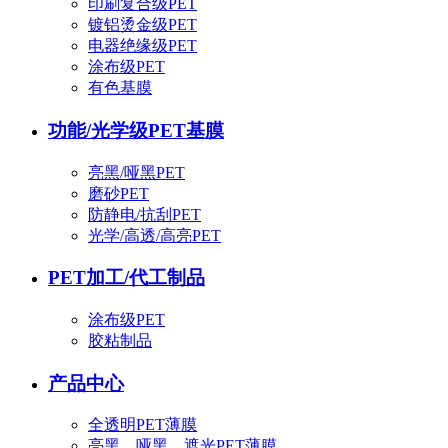
印刷复合级PET
镀铝烫金级PET
电器绝缘级PET
涂布级PET
有色基膜
功能/光学级PET基膜
亮黑/哑黑PET
磨砂PET
防静电/抗刮PET
光学/高透/高亮PET
PET加工/代工制品
涂布级PET
胶粘制品
产品中心
全透明PET薄膜
亮黑、哑黑、遮光PET薄膜