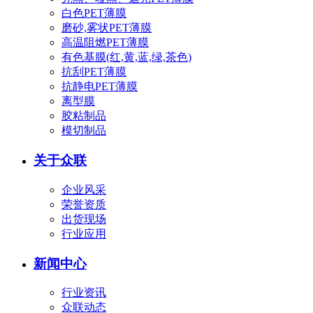
白色PET薄膜
磨砂,雾状PET薄膜
高温阻燃PET薄膜
有色基膜(红,黄,蓝,绿,茶色)
抗刮PET薄膜
抗静电PET薄膜
离型膜
胶粘制品
模切制品
关于众联
企业风采
荣誉资质
出货现场
行业应用
新闻中心
行业资讯
众联动态