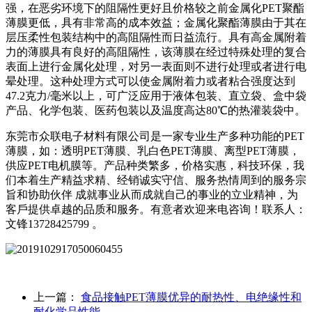
强，在恶劣环境下的阻隔性更好且价格较之前金属化PET聚酯
薄膜更低，具有非常高的成本效益；金属化聚酯薄膜由于其在
层压柔性包装结构中的高阻隔性而日益流行。具有高金属附着
力的薄膜具有良好的高阻隔性，该薄膜在经过特殊处理的复合
表面上进行金属化处理，对另一表面则不进行处理或者进行电
晕处理。这种处理方式可以使金属附着力或者粘合强度达到
47.2克力/毫米以上，可广泛应用于液体包装、直立袋、盒中袋
产品、化学包装、医药包装以及温度高达80℃的热灌装袋中。
东莞市众联电子材料有限公司是一家专业生产多种功能的PET
薄膜，如：透明PET薄膜、乳白色PET薄膜、离型PET薄膜，
供应PET电机膜等。产品种类繁多，价格实惠，科技环保，我
们本着生产精益求精、经销诚实守信、服务热情周到的服务宗
旨和协助伙伴 成就事业从而成就自己的事业的立业精神，为
客戶提供卓越的品质和服务。有意者欢迎来电咨询！联系人：
文锋13728425799 。
上一篇：
食品接触PET薄膜优异的耐热性、电绝缘性和
耐化学品性能