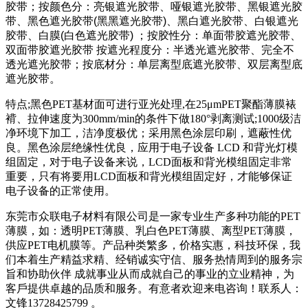
胶带；按颜色分：亮银遮光胶带、哑银遮光胶带、黑银遮光胶
带、黑色遮光胶带(黑黑遮光胶带)、黑白遮光胶带、白银遮光
胶带、白膜(白色遮光胶带) ；按胶性分：单面带胶遮光胶带、
双面带胶遮光胶带 按遮光程度分：半透光遮光胶带、完全不
透光遮光胶带；按底材分：单层离型底遮光胶带、双层离型底
遮光胶带。
特点;黑色PET基材面可进行亚光处理,在25μmPET聚酯薄膜裱
褙、拉伸速度为300mm/min的条件下做180°剥离测试;1000级洁
净环境下加工，洁净度极优；采用黑色涂层印刷，遮蔽性优
良。黑色涂层绝缘性优良，应用于电子设备 LCD 和背光灯模
组固定，对于电子设备来说，LCD面板和背光模组固定非常
重要，只有将要用LCD面板和背光模组固定好，才能够保证
电子设备的正常使用。
东莞市众联电子材料有限公司是一家专业生产多种功能的PET
薄膜，如：透明PET薄膜、乳白色PET薄膜、离型PET薄膜，
供应PET电机膜等。产品种类繁多，价格实惠，科技环保，我
们本着生产精益求精、经销诚实守信、服务热情周到的服务宗
旨和协助伙伴 成就事业从而成就自己的事业的立业精神，为
客戶提供卓越的品质和服务。有意者欢迎来电咨询！联系人：
文锋13728425799 。