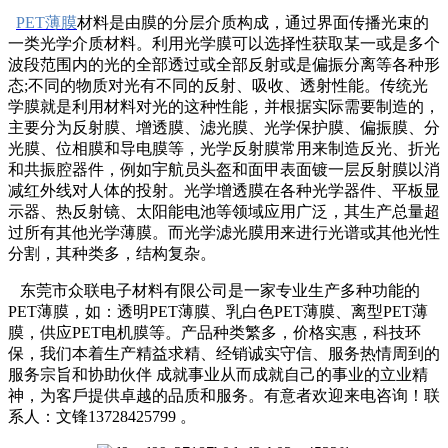
PET薄膜
材料是由膜的分层介质构成，通过界面传播光束的
一类光学介质材料。利用光学膜可以选择性获取某一或是多个
波段范围内的光的全部透过或全部反射或是偏振分离等各种形
态;不同的物质对光有不同的反射、吸收、透射性能。传统光
学膜就是利用材料对光的这种性能，并根据实际需要制造的，
主要分为反射膜、增透膜、滤光膜、光学保护膜、偏振膜、分
光膜、位相膜和导电膜等，光学反射膜常用来制造反光、折光
和共振腔器件，例如宇航员头盔和面甲表面镀一层反射膜以消
减红外线对人体的投射。光学增透膜在各种光学器件、平板显
示器、热反射镜、太阳能电池等领域应用广泛，其生产总量超
过所有其他光学薄膜。而光学滤光膜用来进行光谱或其他光性
分割，其种类多，结构复杂。
东莞市众联电子材料有限公司是一家专业生产多种功能的
PET薄膜，如：透明PET薄膜、乳白色PET薄膜、离型PET薄
膜，供应PET电机膜等。产品种类繁多，价格实惠，科技环
保，我们本着生产精益求精、经销诚实守信、服务热情周到的
服务宗旨和协助伙伴 成就事业从而成就自己的事业的立业精
神，为客戶提供卓越的品质和服务。有意者欢迎来电咨询！联
系人：文锋13728425799 。