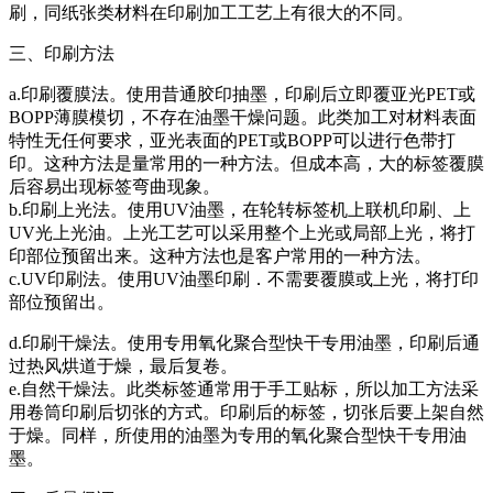
刷，同纸张类材料在印刷加工工艺上有很大的不同。
三、印刷方法
a.印刷覆膜法。使用昔通胶印抽墨，印刷后立即覆亚光PET或
BOPP薄膜模切，不存在油墨干燥问题。此类加工对材料表面
特性无任何要求，亚光表面的PET或BOPP可以进行色带打
印。这种方法是量常用的一种方法。但成本高，大的标签覆膜
后容易出现标签弯曲现象。
b.印刷上光法。使用UV油墨，在轮转标签机上联机印刷、上
UV光上光油。上光工艺可以采用整个上光或局部上光，将打
印部位预留出来。这种方法也是客户常用的一种方法。
c.UV印刷法。使用UV油墨印刷．不需要覆膜或上光，将打印
部位预留出。
d.印刷干燥法。使用专用氧化聚合型快干专用油墨，印刷后通
过热风烘道于燥，最后复卷。
e.自然干燥法。此类标签通常用于手工贴标，所以加工方法采
用卷筒印刷后切张的方式。印刷后的标签，切张后要上架自然
于燥。同样，所使用的油墨为专用的氧化聚合型快干专用油
墨。