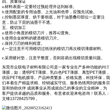
四、质量保证
a.材料表面一定要经过预处理并达到标准。
b.使用配套的专用油墨、上光油和色带，应预先试验。
c.控制墨层厚度、烘干要彻底，对于油墨叠印部位一定要注
意，防止下层的油墨干不透。
五、模切加工
a.使用小角度的模切刀片，推荐42度角。
b.使用合金材料的硬质模切刀片。
c.保持刀刃的锋利程度。
d.一定注意不可用模切过纸张的模切刀再次模切薄膜材料。
e.采用硬衬垫，注意平整度，否则容易出现模切质量问题。
东莞市众联电子材料有限公司是一家专业生产多种功能的
PET
薄膜，如：透明PET薄膜、乳白色PET薄膜、离型PET薄膜，
供应PET电机膜等。产品种类繁多，价格实惠，科技环保，我
们本着生产精益求精、经销诚实守信、服务热情周到的服务宗
旨和协助伙伴 成就事业从而成就自己的事业的立业精神，为
客戶提供卓越的品质和服务。有意者欢迎来电咨询！联系人：
文锋13728425799 。