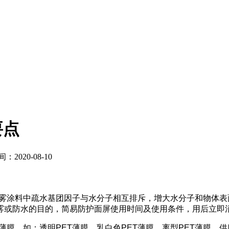
要点
2020-08-10
雾涂料中疏水基团因子与水分子相互排斥，增大水分子和物体表
雾或防水的目的，简易防护面屏使用时间及使用条件，用后立即
薄膜，如：透明PET薄膜、乳白色PET薄膜、离型PET薄膜，