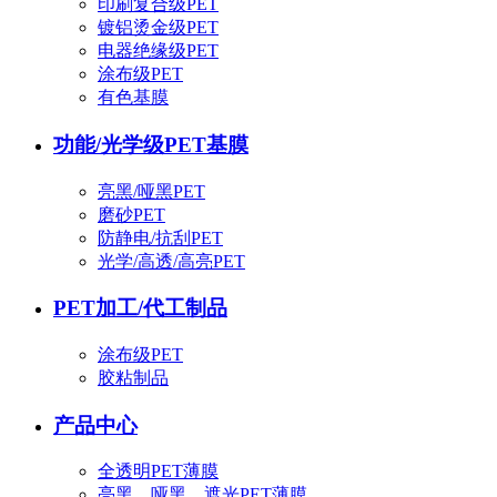
印刷复合级PET
镀铝烫金级PET
电器绝缘级PET
涂布级PET
有色基膜
功能/光学级PET基膜
亮黑/哑黑PET
磨砂PET
防静电/抗刮PET
光学/高透/高亮PET
PET加工/代工制品
涂布级PET
胶粘制品
产品中心
全透明PET薄膜
亮黑、哑黑、遮光PET薄膜