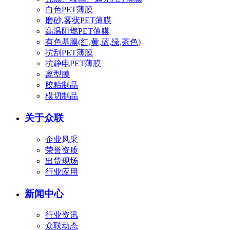
白色PET薄膜
磨砂,雾状PET薄膜
高温阻燃PET薄膜
有色基膜(红,黄,蓝,绿,茶色)
抗刮PET薄膜
抗静电PET薄膜
离型膜
胶粘制品
模切制品
关于众联
企业风采
荣誉资质
出货现场
行业应用
新闻中心
行业资讯
众联动态