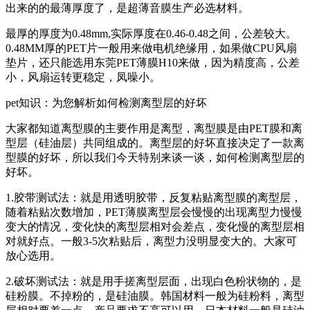
出来的的最薄厚度了，是超薄音膜生产必选材料。
最厚的厚度为0.48mm,实际厚度在0.46-0.48之间，公差较大。
0.48MM厚的PET片一般用来做电机绝缘用，如果做CPU风扇
垫片，还只能选用东莞PET薄膜H10来做，因为精度高，公差
小，风扇运转更稳定，凤噪小。
pet知识：为您解析如何检测离型层的好坏
大家都知道离型膜的主要作用是离型，离型膜是由PET膜和离
型层（硅油层）共同组成的。离型层的好坏直接决定了一款离
型膜的好坏，所以我们今天特别来谈一谈，如何检测离型层的
好坏。
1.胶带测试法：就是用透明胶带，反复粘贴离型膜的离型层，
随着粘贴次数增加，PET薄膜离型层会慢慢的出现离型力慢慢
变大的情况，变化快的离型层相对会差点，变化慢的离型层相
对就好点。一般3-5次粘贴后，离型力没明显变大的。大家可
放心选用。
2.破坏测试法：就是用手搓离型层面，出现白色粉状物的，是
硅粉膜。不掉粉的，是硅油膜。韩国材料一般为硅粉料，离型