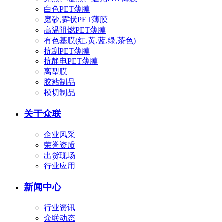
白色PET薄膜
磨砂,雾状PET薄膜
高温阻燃PET薄膜
有色基膜(红,黄,蓝,绿,茶色)
抗刮PET薄膜
抗静电PET薄膜
离型膜
胶粘制品
模切制品
关于众联
企业风采
荣誉资质
出货现场
行业应用
新闻中心
行业资讯
众联动态