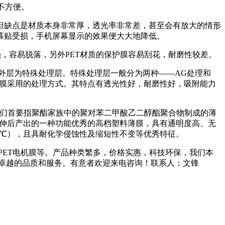
常不方便。
贴，但缺点是材质本身非常厚，透光率非常差，甚至会有放大的情形
屏幕贴受损，手机屏幕显示的效果便大大地降低。
强，容易脱落，另外PET材质的保护膜容易刮花，耐磨性较差。
，外层为特殊处理层。特殊处理层一般分为两种——AG处理和
护膜采用的处理方式。其特点有透光性好，耐磨性好，吸附能力
前它们首要指聚酯家族中的聚对苯二甲酸乙二醇酯聚合物制成的薄
原料，经双轴向拉伸后产出的一种功能优秀的高档塑料薄膜，具有通明度高、无
0℃），且具耐化学侵蚀性及缩短性不变等优秀特征。
应PET电机膜等。产品种类繁多，价格实惠，科技环保，我们本
卓越的品质和服务。有意者欢迎来电咨询！联系人：文锋