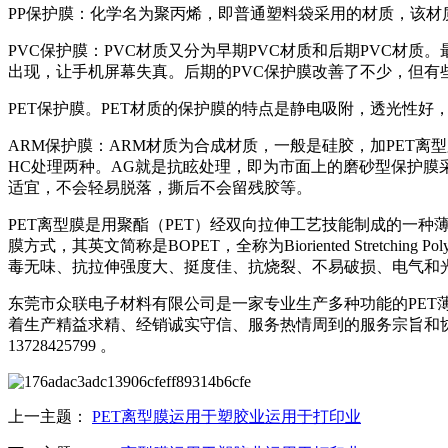
PP保护膜：化学名为聚丙烯，即普通塑料袋采用的材质，该
PVC保护膜：PVC材质又分为早期PVC材质和后期PVC材
出现，让手机屏幕失真。后期的PVC保护膜改善了不少，但
PET保护膜。PET材质的保护膜的特点是静电吸附，透光性
ARM保护膜：ARM材质为合成材质，一般是硅胶，加PET
HC处理两种。AG就是抗眩处理，即为市面上的磨砂型保护膜
适宜，不会轻易脱落，撕后不会留残胶等。
PET离型膜是用聚酯（PET）经双向拉伸工艺技能制成的一
膜方式，其英文简称是BOPET，全称为Bioriented Stret
毒无味、抗拉伸强度大、挺度佳、抗烧裂、不易破损、电气和光
东莞市众联电子材料有限公司是一家专业生产多种功能的PET薄
着生产精益求精、经销诚实守信、服务热情周到的服务宗旨和
13728425799 。
上一主题：
PET离型膜运用于塑胶业运用于打印业