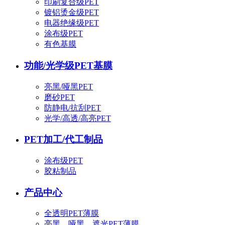
印刷复合级PET
镀铝烫金级PET
电器绝缘级PET
涂布级PET
有色基膜
功能/光学级PET基膜
亮黑/哑黑PET
磨砂PET
防静电/抗刮PET
光学/高透/高亮PET
PET加工/代工制品
涂布级PET
胶粘制品
产品中心
全透明PET薄膜
亮黑、哑黑、遮光PET薄膜