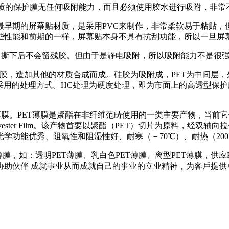
材质的保护膜无任何吸附能力，而且必须使用胶水进行吸附，非
质。最早期的屏幕贴材质，是采用PVC来制作，非常柔软易于粘
有些性能和前期的一样，屏幕贴本身不具有抗刮功能，所以一旦
好，撕下后不会留残胶。但由于是静电吸附，所以吸附能力不是很
离型膜，造加其他的材质合成而成。硅胶为吸附成，PET为中间层
采用的处理方式。HC处理为硬度处理，即为市面上的高透型保
种薄膜。PET薄膜是聚酯在非纤维范畴使用的一类主要产物，当
ching Polyester Film。该产物首要以聚酯（PET）切片为
学功能优秀、阻氧性和阻湿性好、耐寒（－70℃）、耐热（20
膜，如：透明PET薄膜、乳白色PET薄膜、离型PET薄膜，供
协助伙伴 成就事业从而成就自己的事业的立业精神，为客戶提供