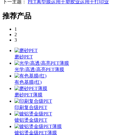
下一主题：
PET离型膜运用于塑胶业运用于打印业
推荐产品
1
2
3
磨砂PET
光学/高透/高亮PET薄膜
有色基膜(红)
磨砂PET薄膜
印刷复合级PET
镀铝烫金级PET
镀铝烫金级PET薄膜