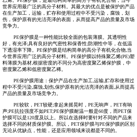
乙烯。PE保护膜，是最结构简单的高分子有机化合物，当今
世界应用最广泛的高分子材料。其最大的优点是被保护的产品
在生产加工，运输，贮存和使用过程中不受污染，腐蚀，划
伤，保护原有的光洁亮泽的表面，从而提高产品的质量及市场
竞争力。
PE保护膜是一种性能比较全面的包装薄膜。其透明性
好，有光泽;具有良好的气密性和保香性;防潮性中等，在低温
下透湿率下降。PE保护膜是结构简单的高分子有机化合物,当
今世界应用广泛的高分子材料。PE保护膜以特殊聚乙烯(PE)塑
料薄膜为基材,根据密度的不同分为高密度聚乙烯保护膜，中
密度聚乙烯和低密度聚乙稀。
PE保护膜用途：保护产品在生产加工,运输,贮存和使用过
程中不受污染,腐蚀,划伤,保护原有的光洁亮泽的表面,从而提高
产品的质量及市场竞争力。
PE较软，PET较硬;拿起来摇晃时，PE无响声，PET有响
声;PE抗拉强度不如PET;PE保护膜耐温一般是60度，而PET保
护膜可以是120度及以上。所以在选择时要针对不同的产品来
选择不同的材质保护膜。所以，PET保护膜与PE保护膜的区别
无论从优缺点，性能，还是应用领域来说都是不同的。