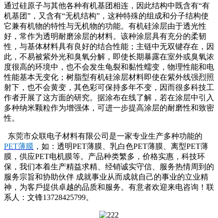
通过硅原子与其他各种有机基团相连，因此结构中既含有“有
机基团”，又含有“无机结构”，这种特殊的组成和分子结构使
它兼有机物的特性与无机物的功能。有机硅涂层由于透光性
好，常作为透明耐磨涂层的材料。该种涂层具有充分的柔韧
性，与基体材料具有良好的结合性能；主链中无双键存在，因
此，不易被紫外光和臭氧分解，即使长期暴露在室外或臭氧浓
度很高的环境中，也不会发生龟裂和黏性蠕变，物理性能和电
性能基本无变化；树脂型有机硅涂层材料即使在紫外线强烈照
射下，也不会黄变，其色彩可保持多年不变，因而很多科技工
作者开展了这方面的研究。据涂布在线了解，若在涂层中引入
多种纳米颗粒作为增强体，可进一步提高涂层的耐磨性和致密
性。
东莞市众联电子材料有限公司是一家专业生产多种功能的
PET薄膜
，如：透明PET薄膜、乳白色PET薄膜、离型PET薄
膜，供应PET电机膜等。产品种类繁多，价格实惠，科技环
保，我们本着生产精益求精、经销诚实守信、服务热情周到的
服务宗旨和协助伙伴 成就事业从而成就自己的事业的立业精
神，为客戶提供卓越的品质和服务。有意者欢迎来电咨询！联
系人：文锋13728425799。