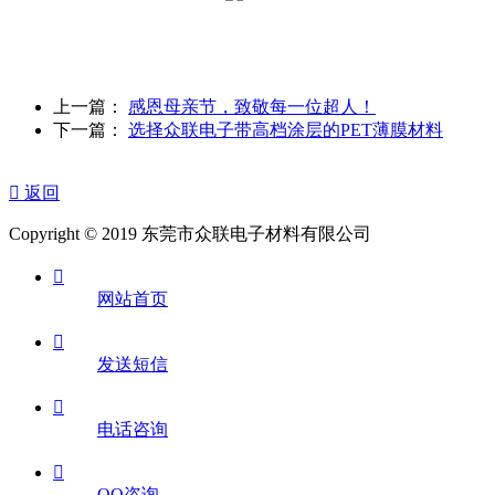
上一篇：
感恩母亲节，致敬每一位超人！
下一篇：
选择众联电子带高档涂层的PET薄膜材料

返回
Copyright © 2019 东莞市众联电子材料有限公司

网站首页

发送短信

电话咨询

QQ咨询