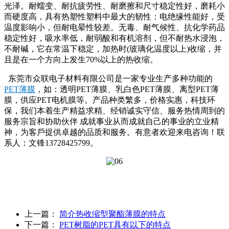
光泽。耐蠕变、耐抗疲劳性、耐磨擦和尺寸稳定性好，磨耗小
而硬度高，具有热塑性塑料中最大的韧性：电绝缘性能好，受
温度影响小，但耐电晕性较差。无毒、耐气候性、抗化学药品
稳定性好，吸水率低，耐弱酸和有机溶剂，但不耐热水浸泡，
不耐碱，它在常温下稳定，加热时(玻璃化温度以上)收缩，并
且是在一个方向上发生70%以上的热收缩。
东莞市众联电子材料有限公司是一家专业生产多种功能的
PET薄膜
，如：透明PET薄膜、乳白色PET薄膜、离型PET薄
膜，供应PET电机膜等。产品种类繁多，价格实惠，科技环
保，我们本着生产精益求精、经销诚实守信、服务热情周到的
服务宗旨和协助伙伴 成就事业从而成就自己的事业的立业精
神，为客戶提供卓越的品质和服务。有意者欢迎来电咨询！联
系人：文锋13728425799。
上一篇：
简介热收缩型聚酯薄膜的特点
下一篇：
PET树脂的PET具有以下的特点