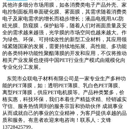
其他许多细分市场用膜，如各消费类电子产品外壳、家
电控制面板用单面硬化膜、雾面膜，其需求随着消费类
电子及家电需求的增长而稳步增长；液晶电视用AG防
眩光膜、防窥膜，保护贴等，随着人们对画面质量及安
全的需求越来越强，光学膜的市场空间也越来越大。作
为绿色、环保、可持续改性的新型工业材料，其应用领
域紧随国家的发展，需要持续地拓展、高性能、多功能
的各类特种功能性聚酯薄膜的开发和应用，不仅将推动
相关产业发展也使得中国PET行业生产模式由规模化向
专业化分工发展。
东莞市众联电子材料有限公司是一家专业生产多种功
能的PET薄膜，如：透明PET薄膜、乳白色PET薄膜、
离型PET薄膜，供应PET电机膜等。产品种类繁多，价
格实惠，科技环保，我们本着生产精益求精、经销诚实
守信、服务热情周到的服务宗旨和协助伙伴 成就事业
从而成就自己的事业的立业精神，为客戶提供卓越的品
质和服务。有意者欢迎来电咨询！联系人：文锋
13728425799。