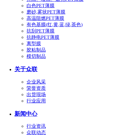
白色PET薄膜
磨砂,雾状PET薄膜
高温阻燃PET薄膜
有色基膜(红,黄,蓝,绿,茶色)
抗刮PET薄膜
抗静电PET薄膜
离型膜
胶粘制品
模切制品
关于众联
企业风采
荣誉资质
出货现场
行业应用
新闻中心
行业资讯
众联动态