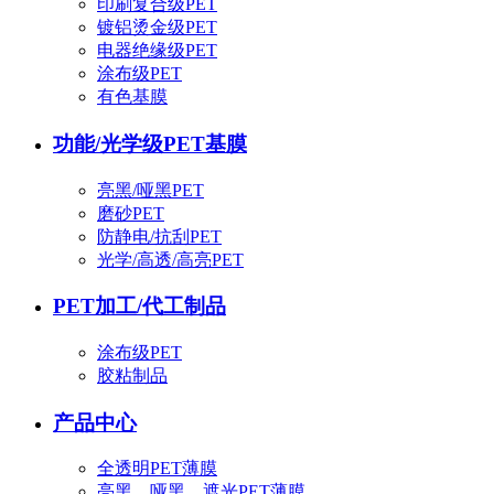
印刷复合级PET
镀铝烫金级PET
电器绝缘级PET
涂布级PET
有色基膜
功能/光学级PET基膜
亮黑/哑黑PET
磨砂PET
防静电/抗刮PET
光学/高透/高亮PET
PET加工/代工制品
涂布级PET
胶粘制品
产品中心
全透明PET薄膜
亮黑、哑黑、遮光PET薄膜