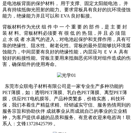
是电池板背面的保护材料， 用于支撑、固定太阳能电池， 并
具有持续抵御光照射的能力。要求背板具有良好的抗环境侵蚀
能力，绝缘能力并且可以和 EVA 良好黏接。
背板材料作为光伏 组 件 中 一 个 重 要 的 部 件，是 主 要 封
装 材 料。背板材料必须要 有 很 低 的 热 阻，并 且 必 须 阻
止 水 或 者 水蒸气的进入，对电池起保护和支撑作用，具有可
靠的绝缘性、阻水性、耐老化性。背板的最外层能够抗环境腐
蚀能力，中间层要有良好的绝缘性能，内层应与 ＥＶＡ 具有
较好的粘接性能。背板主要用来抵御恶劣环境对组件造成的伤
害，确保组件的使用寿命。
东莞市众联电子材料有限公司是一家专业生产多种功能的
PET薄膜，如：透明PET薄膜、乳白色PET薄膜、离型PET薄
膜，供应PET电机膜等。产品种类繁多，价格实惠，科技环
保，我们本着生产精益求精、经销诚实守信、服务热情周到的
服务宗旨和协助伙伴 成就事业从而成就自己的事业的立业精
神，为客戶提供卓越的品质和服务。有意者欢迎来电咨询！联
系人：文锋13728425799 。