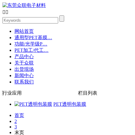


网站首页
通用型PET基膜…
功能/光学级P…
PET加工/代工…
产品中心
关于众联
出货现场
新闻中心
联系我们
行业应用
栏目列表
PET透明包装膜
首页
2
3
末页