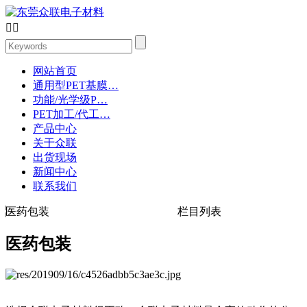


网站首页
通用型PET基膜…
功能/光学级P…
PET加工/代工…
产品中心
关于众联
出货现场
新闻中心
联系我们
医药包装
栏目列表
医药包装