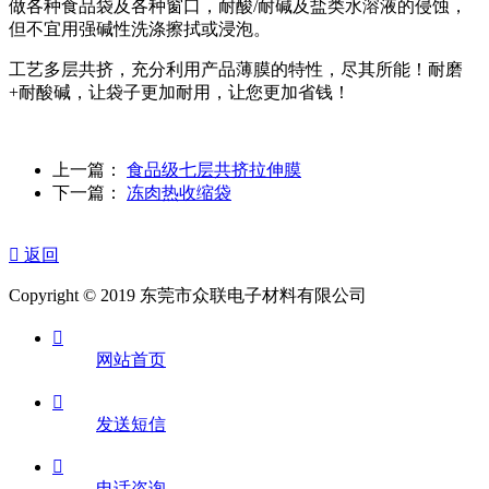
做各种食品袋及各种窗口，耐酸/耐碱及盐类水溶液的侵蚀，
但不宜用强碱性洗涤擦拭或浸泡。
工艺多层共挤，充分利用产品薄膜的特性，尽其所能！耐磨
+耐酸碱，让袋子更加耐用，让您更加省钱！
上一篇：
食品级七层共挤拉伸膜
下一篇：
冻肉热收缩袋

返回
Copyright © 2019 东莞市众联电子材料有限公司

网站首页

发送短信

电话咨询