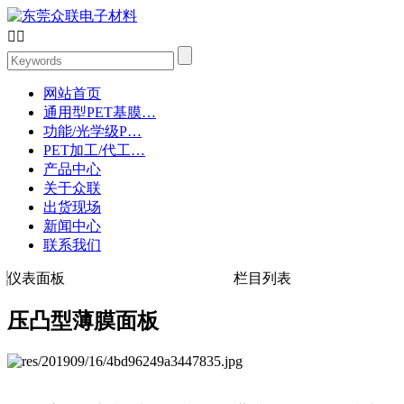


网站首页
通用型PET基膜…
功能/光学级P…
PET加工/代工…
产品中心
关于众联
出货现场
新闻中心
联系我们
仪表面板
栏目列表
压凸型薄膜面板