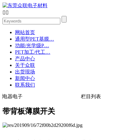


网站首页
通用型PET基膜…
功能/光学级P…
PET加工/代工…
产品中心
关于众联
出货现场
新闻中心
联系我们
电器电子
栏目列表
带背板薄膜开关