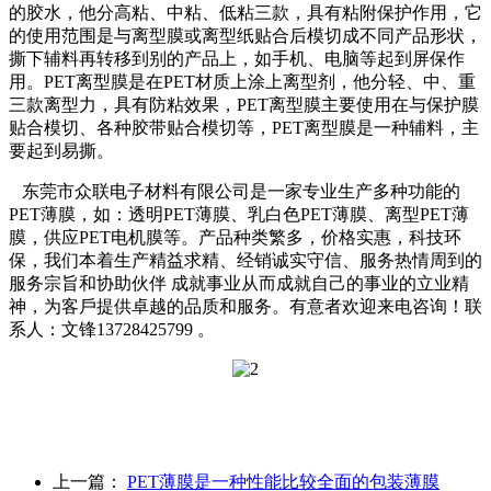
的胶水，他分高粘、中粘、低粘三款，具有粘附保护作用，它
的使用范围是与离型膜或离型纸贴合后模切成不同产品形状，
撕下辅料再转移到别的产品上，如手机、电脑等起到屏保作
用。PET离型膜是在PET材质上涂上离型剂，他分轻、中、重
三款离型力，具有防粘效果，PET离型膜主要使用在与保护膜
贴合模切、各种胶带贴合模切等，PET离型膜是一种辅料，主
要起到易撕。
东莞市众联电子材料有限公司是一家专业生产多种功能的
PET薄膜，如：透明PET薄膜、乳白色PET薄膜、离型PET薄
膜，供应PET电机膜等。产品种类繁多，价格实惠，科技环
保，我们本着生产精益求精、经销诚实守信、服务热情周到的
服务宗旨和协助伙伴 成就事业从而成就自己的事业的立业精
神，为客戶提供卓越的品质和服务。有意者欢迎来电咨询！联
系人：文锋13728425799 。
上一篇：
PET薄膜是一种性能比较全面的包装薄膜